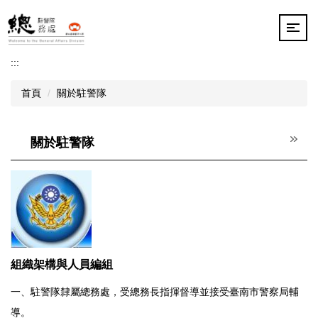
跳
到
主
要
:::
內
容
首頁
關於駐警隊
區
關於駐警隊
組織架構與人員編組
一、駐警隊隸屬總務處，受總務長指揮督導並接受臺南市警察局輔
導。